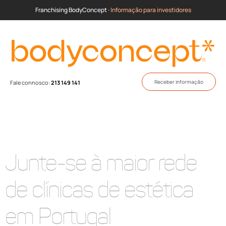
Franchising BodyConcept ·
Informação para investidores
Receber informação
Fale connosco:
213 149 141
Junte-se à maior rede
de clínicas de estética
em Portugal