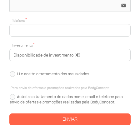
email
Telefone
Investimento
Li e aceito o tratamento dos meus dados.
Para envio de ofertas e promoções realizadas pela BodyConcept:
Autorizo o tratamento de dados nome, email e telefone para
envio de ofertas e promoções realizadas pela BodyConcept.
ENVIAR